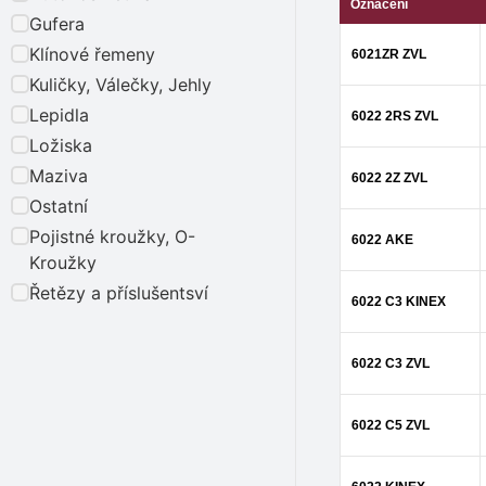
Označení
Gufera
Klínové řemeny
6021ZR ZVL
Kuličky, Válečky, Jehly
Lepidla
6022 2RS ZVL
Ložiska
Maziva
6022 2Z ZVL
Ostatní
Pojistné kroužky, O-
6022 AKE
Kroužky
Řetězy a příslušentsví
6022 C3 KINEX
6022 C3 ZVL
6022 C5 ZVL