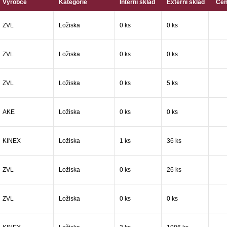
Výrobce
Kategorie
Interní sklad
Externí sklad
Cen
ZVL
Ložiska
0 ks
0 ks
ZVL
Ložiska
0 ks
0 ks
ZVL
Ložiska
0 ks
5 ks
AKE
Ložiska
0 ks
0 ks
KINEX
Ložiska
1 ks
36 ks
ZVL
Ložiska
0 ks
26 ks
ZVL
Ložiska
0 ks
0 ks