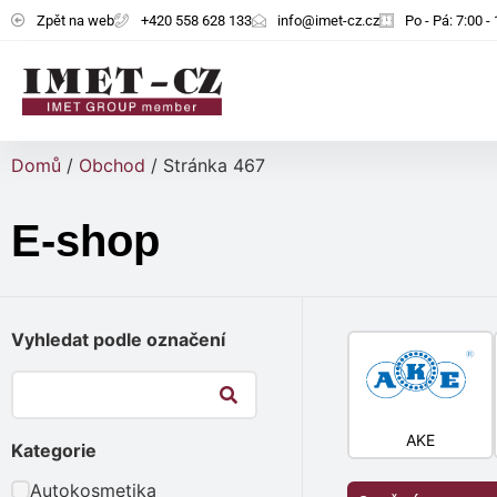
Zpět na web
+420 558 628 133
info@imet-cz.cz
Po - Pá: 7:00 -
Domů
/
Obchod
/ Stránka 467
E-shop
Vyhledat podle označení
AKE
Kategorie
Autokosmetika