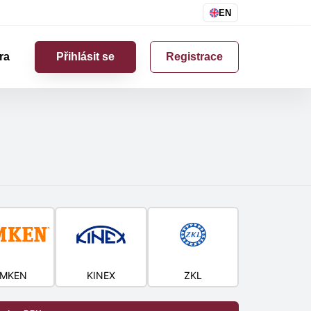
EN
ra
Přihlásit se
Registrace
IMKEN
KINEX
ZKL