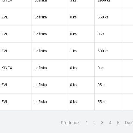
KINEX
Ložiska
3 ks
1986 ks
ZVL
Ložiska
0 ks
668 ks
ZVL
Ložiska
0 ks
0 ks
ZVL
Ložiska
1 ks
600 ks
KINEX
Ložiska
0 ks
0 ks
ZVL
Ložiska
0 ks
95 ks
ZVL
Ložiska
0 ks
55 ks
Předchozí
1
2
3
4
5
Dalš